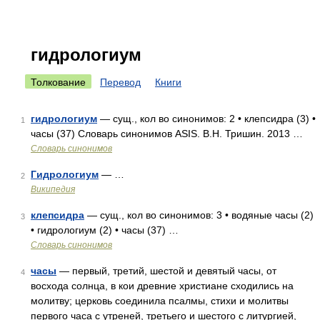
гидрологиум
Толкование
Перевод
Книги
гидрологиум
— сущ., кол во синонимов: 2 • клепсидра (3) •
1
часы (37) Словарь синонимов ASIS. В.Н. Тришин. 2013 …
Словарь синонимов
Гидрологиум
— …
2
Википедия
клепсидра
— сущ., кол во синонимов: 3 • водяные часы (2)
3
• гидрологиум (2) • часы (37) …
Словарь синонимов
часы
— первый, третий, шестой и девятый часы, от
4
восхода солнца, в кои древние христиане сходились на
молитву; церковь соединила псалмы, стихи и молитвы
первого часа с утреней, третьего и шестого с литургией,